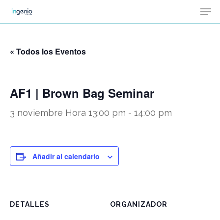
Men
Skip
Menu
to
main
« Todos los Eventos
content
AF1 | Brown Bag Seminar
3 noviembre Hora 13:00 pm
-
14:00 pm
Añadir al calendario
DETALLES
ORGANIZADOR