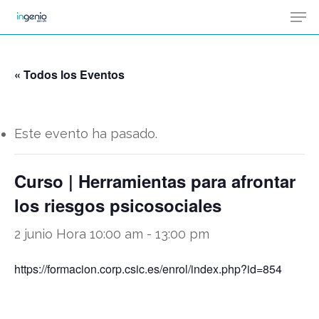
Men
Skip
Menu
to
main
« Todos los Eventos
content
Este evento ha pasado.
Curso | Herramientas para afrontar
los riesgos psicosociales
2 junio Hora 10:00 am
-
13:00 pm
https://formacion.corp.csic.es/enrol/index.php?id=854