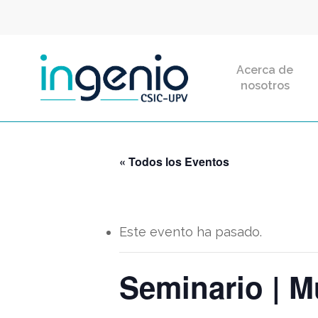
Skip
to
main
Acerca de
content
nosotros
« Todos los Eventos
Este evento ha pasado.
Seminario | 