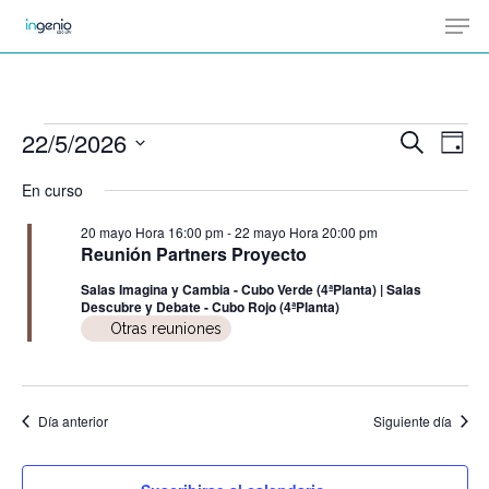
Men
Skip
Menu
to
main
content
Eventos
22/5/2026
Na
Buscar
Naveg
Día
en
de
Selecciona
En curso
de
vis
22
la
de
20 mayo Hora 16:00 pm
-
22 mayo Hora 20:00 pm
mayo,
búsqu
fecha.
Reunión Partners Proyecto
Ev
2026
y
Salas Imagina y Cambia - Cubo Verde (4ªPlanta) | Salas
Descubre y Debate - Cubo Rojo (4ªPlanta)
Otras reuniones
vistas
de
Día anterior
Siguiente día
Evento