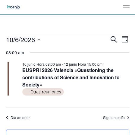
Men
Skip
Menu
to
main
content
Eventos
10/6/2026
Na
Buscar
Naveg
Día
en
de
Selecciona
08:00 am
de
vis
10
la
de
10 junio Hora 08:00 am
-
12 junio Hora 15:00 pm
junio,
búsqu
fecha.
EUSPRI 2026 Valencia «Questioning the
Ev
2026
contributions of Science and Innovation to
y
Society»
Otras reuniones
vistas
de
Día anterior
Siguiente día
Evento