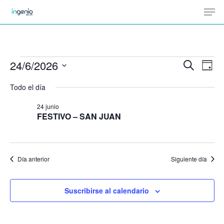
Men
Skip
Menu
to
main
content
Eventos
24/6/2026
Na
Buscar
Naveg
Día
en
de
Selecciona
Todo el día
de
vis
24
la
de
24 junio
junio,
búsqu
fecha.
FESTIVO – SAN JUAN
Ev
2026
y
vistas
Día anterior
Siguiente día
de
Suscribirse al calendario
Evento