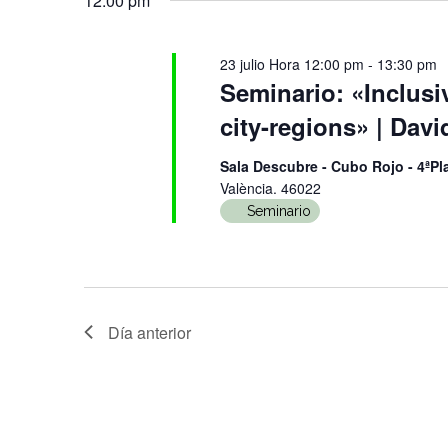
12:00 pm
la
Eventos
y
2026
fecha.
para
23 julio Hora 12:00 pm
-
13:30 pm
la
vistas
Seminario: «Inclusi
palabra
city-regions» | Davi
de
clave.
Sala Descubre - Cubo Rojo - 4ªP
València. 46022
Eventos
Seminario
Día anterior