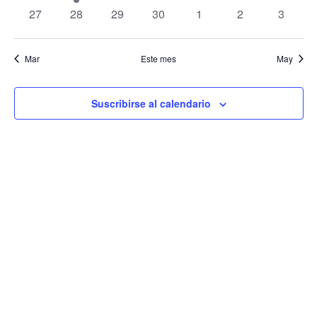
eventos
evento
eventos
eventos
eventos
eventos
eventos
de
0
0
0
0
0
0
0
27
28
29
30
1
2
3
eventos
eventos
eventos
eventos
eventos
eventos
eventos
Evento
Mar
Este mes
May
Suscribirse al calendario