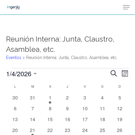
Men
Skip
Menu
to
main
content
Reunión Interna: Junta, Claustro,
Asamblea, etc.
Eventos
Reunión Interna: Junta, Claustro, Asamblea, etc.
1/4/2026
Na
Eventos
Buscar
Naveg
Mes
de
Selecciona
L
LUNES
M
MARTES
X
MIÉRCOLES
J
JUEVES
V
VIERNES
S
SÁBADO
de
D
DOMIN
Calendario
vis
la
0
0
1
0
0
0
0
30
31
1
2
3
4
5
de
búsqu
de
fecha.
eventos
eventos
evento
eventos
eventos
eventos
eventos
Ev
0
0
0
0
0
0
0
6
7
8
9
10
11
12
y
Eventos
eventos
eventos
eventos
eventos
eventos
eventos
eventos
0
0
0
0
0
0
0
13
14
15
16
17
18
19
eventos
eventos
eventos
eventos
eventos
eventos
eventos
vistas
0
1
0
0
0
0
0
20
21
22
23
24
25
26