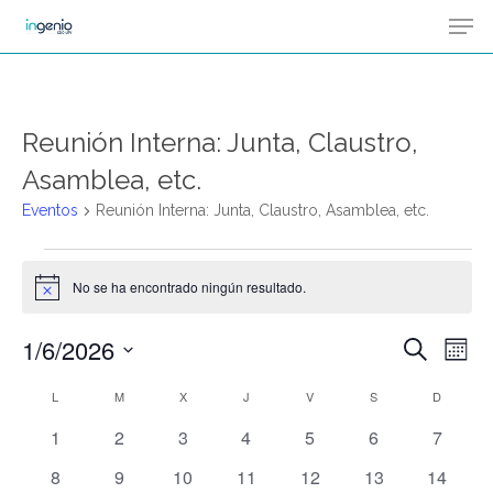
Men
Skip
Menu
to
main
content
Reunión Interna: Junta, Claustro,
Asamblea, etc.
Eventos
Reunión Interna: Junta, Claustro, Asamblea, etc.
Eventos
No se ha encontrado ningún resultado.
Aviso
1/6/2026
Na
Buscar
Naveg
Mes
de
Selecciona
L
LUNES
M
MARTES
X
MIÉRCOLES
J
JUEVES
V
VIERNES
S
SÁBADO
de
D
DOMIN
Calendario
vis
la
0
0
0
0
0
0
0
1
2
3
4
5
6
7
de
búsqu
de
fecha.
eventos
eventos
eventos
eventos
eventos
eventos
eventos
Ev
0
0
0
0
0
0
0
8
9
10
11
12
13
14