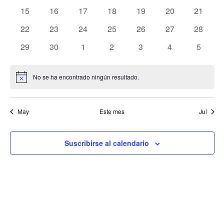
y
Eventos
eventos
eventos
eventos
eventos
eventos
eventos
eventos
0
0
0
0
0
0
0
15
16
17
18
19
20
21
eventos
eventos
eventos
eventos
eventos
eventos
eventos
vistas
0
0
0
0
0
0
0
22
23
24
25
26
27
28
eventos
eventos
eventos
eventos
eventos
eventos
eventos
de
0
0
0
0
0
0
0
29
30
1
2
3
4
5
eventos
eventos
eventos
eventos
eventos
eventos
eventos
Evento
No se ha encontrado ningún resultado.
Aviso
May
Este mes
Jul
Suscribirse al calendario