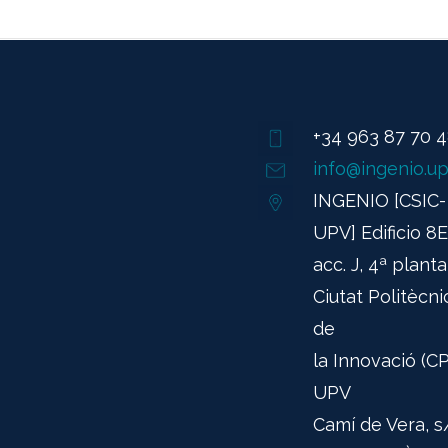
+34 963 87 70 
info@ingenio.up
INGENIO [CSIC-
UPV] Edificio 8E
acc. J, 4ª planta
Ciutat Politècni
de
la Innovació (CPI
UPV
Camí de Vera, s