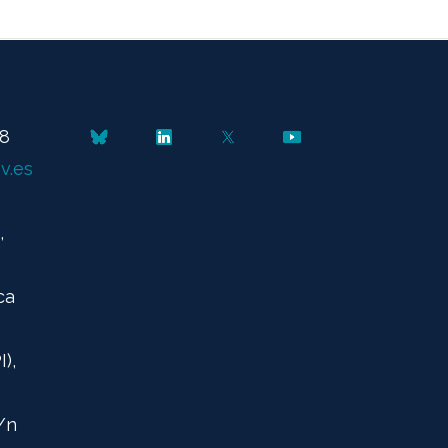
48
v.es
,
ca
),
/n