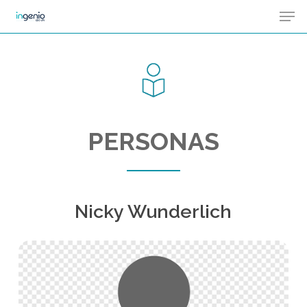
Men
Skip
Menu
to
main
content
PERSONAS
Nicky Wunderlich