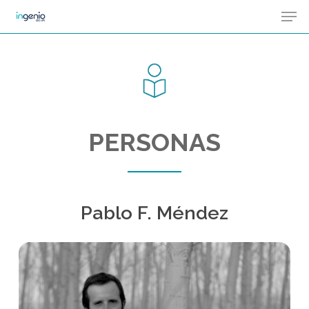
Men
Skip
Menu
to
main
content
PERSONAS
Pablo F. Méndez