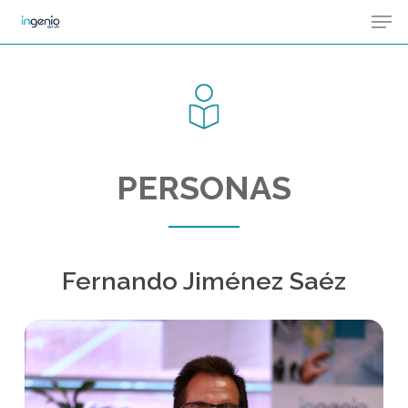
Men
Skip
Menu
to
main
content
PERSONAS
Fernando Jiménez Saéz