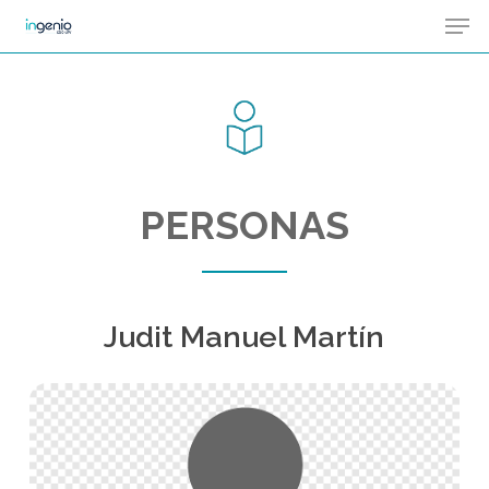
Men
Skip
Menu
to
main
content
PERSONAS
Judit Manuel Martín