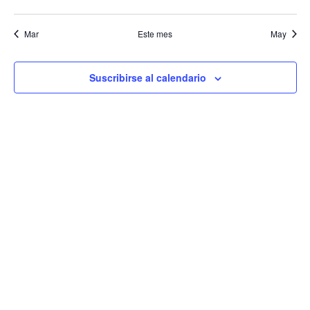
eventos
eventos
eventos
eventos
eventos
eventos
eventos
Evento
Mar
Este mes
May
Suscribirse al calendario