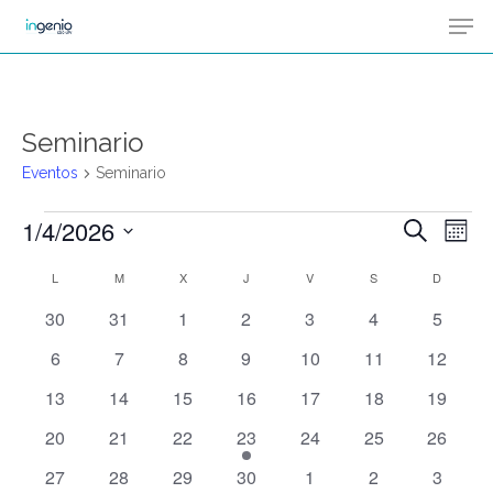
Men
Skip
Menu
to
main
content
Seminario
Eventos
Seminario
1/4/2026
Na
Eventos
Buscar
Naveg
Mes
de
Selecciona
L
LUNES
M
MARTES
X
MIÉRCOLES
J
JUEVES
V
VIERNES
S
SÁBADO
de
D
DOMIN
Calendario
vis
la
0
0
0
0
0
0
0
30
31
1
2
3
4
5
de
búsqu
de
fecha.
eventos
eventos
eventos
eventos
eventos
eventos
eventos
Ev
0
0
0
0
0
0
0
6
7
8
9
10
11
12
y
Eventos
eventos
eventos
eventos
eventos
eventos
eventos
eventos
0
0
0
0
0
0
0
13
14
15
16
17
18
19
eventos
eventos
eventos
eventos
eventos
eventos
eventos
vistas
0
0
0
1
0
0
0
20
21
22
23
24
25
26
eventos
eventos
eventos
evento
eventos
eventos
eventos
de
0
0
0
0
0
0
0
27
28
29
30
1
2
3