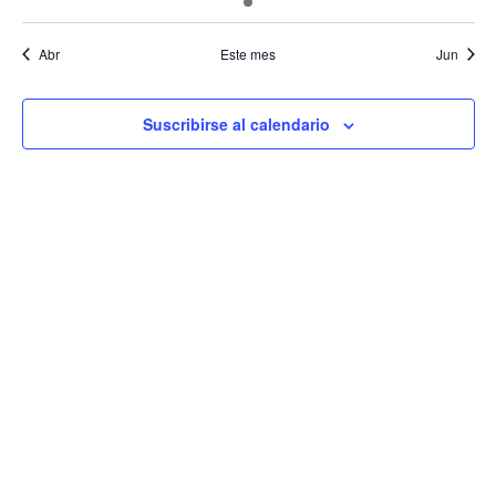
eventos
eventos
eventos
evento
eventos
eventos
eventos
Evento
Abr
Este mes
Jun
Suscribirse al calendario