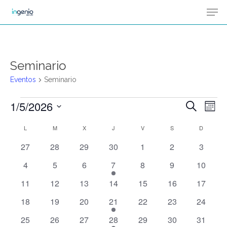
Men
Skip
Menu
to
main
content
Seminario
Eventos
Seminario
1/5/2026
Na
Eventos
Buscar
Naveg
Mes
de
Selecciona
L
LUNES
M
MARTES
X
MIÉRCOLES
J
JUEVES
V
VIERNES
S
SÁBADO
de
D
DOMIN
Calendario
vis
la
0
0
0
0
0
0
0
27
28
29
30
1
2
3
de
búsqu
de
fecha.
eventos
eventos
eventos
eventos
eventos
eventos
eventos
Ev
0
0
0
1
0
0
0
4
5
6
7
8
9
10
y
Eventos
eventos
eventos
eventos
evento
eventos
eventos
eventos
0
0
0
0
0
0
0
11
12
13
14
15
16
17
eventos
eventos
eventos
eventos
eventos
eventos
eventos
vistas
0
0
0
1
0
0
0
18
19
20
21
22
23
24
eventos
eventos
eventos
evento
eventos
eventos
eventos
de
0
0
0
1
0
0
0
25
26
27
28
29
30
31