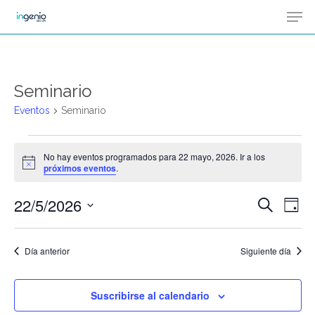
Men
Skip
Menu
to
main
content
Seminario
Eventos
Seminario
Eventos
No hay eventos programados para 22 mayo, 2026. Ir a los
Aviso
próximos eventos
.
en
22/5/2026
Na
Buscar
Naveg
22
Día
de
Selecciona
de
mayo,
vis
la
Día anterior
Siguiente día
de
búsqu
2026
fecha.
Ev
Suscribirse al calendario
y