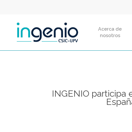
Skip
to
main
Acerca de
content
nosotros
INGENIO participa 
Españ