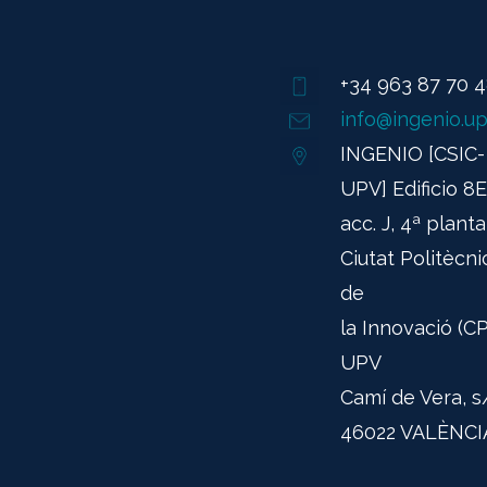
+34 963 87 70 
info@ingenio.up
INGENIO [CSIC-
UPV] Edificio 8E
acc. J, 4ª planta
Ciutat Politècni
de
la Innovació (CPI
UPV
Camí de Vera, s
46022 VALÈNCI