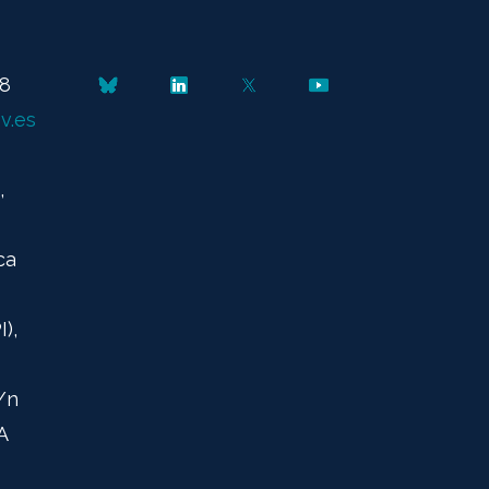
48
v.es
,
ca
),
/n
A