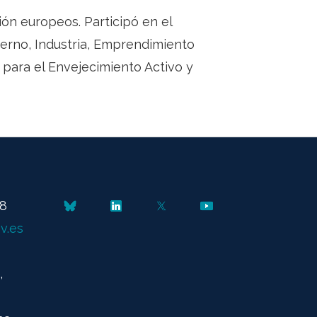
ión europeos. Participó en el
erno, Industria, Emprendimiento
para el Envejecimiento Activo y
48
v.es
,