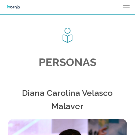
Men
Skip
Menu
to
main
content
PERSONAS
Diana Carolina Velasco
Malaver