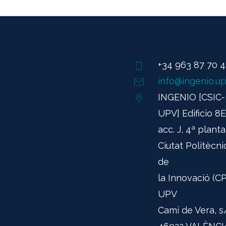
+34 963 87 70 
info@ingenio.up
INGENIO [CSIC-
UPV] Edificio 8E
acc. J, 4ª planta
Ciutat Politècni
de
la Innovació (CPI
UPV
Camí de Vera, s