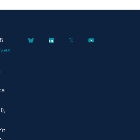
48
v.es
,
ca
),
/n