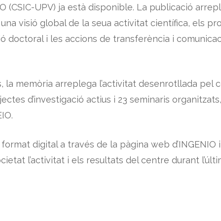
(CSIC-UPV) ja està disponible. La publicació arreple
una visió global de la seua activitat científica, els pr
 doctoral i les accions de transferència i comunicac
 la memòria arreplega l’activitat desenrotllada pel 
jectes d’investigació actius i 23 seminaris organitzats
EIO.
ormat digital a través de la pàgina web d’INGENIO i 
etat l’activitat i els resultats del centre durant l’últi