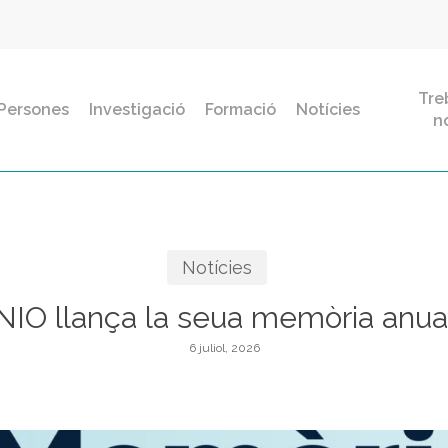
Tre
Persones
Investigació
Formació
Notícies
n
Notícies
IO llança la seua memòria anua
6 juliol, 2026