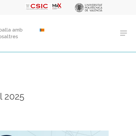
Menu
balla amb
Menu
osaltres
l 2025