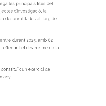
ga les principals fites del
ojectes d’investigació, la
ió desenrotllades al llarg de
centre durant 2025, amb 82
, reflectint el dinamisme de la
constituïx un exercici de
m any.