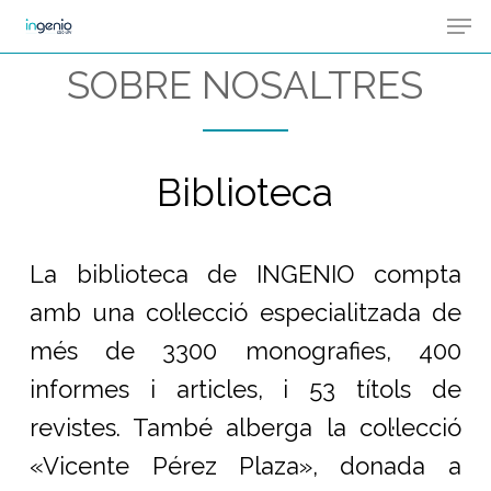
Men
Skip
Menu
to
SOBRE NOSALTRES
main
content
Biblioteca
La biblioteca de INGENIO compta
amb una col·lecció especialitzada de
més de 3300 monografies, 400
informes i articles, i 53 títols de
revistes. També alberga la col·lecció
«Vicente Pérez Plaza», donada a