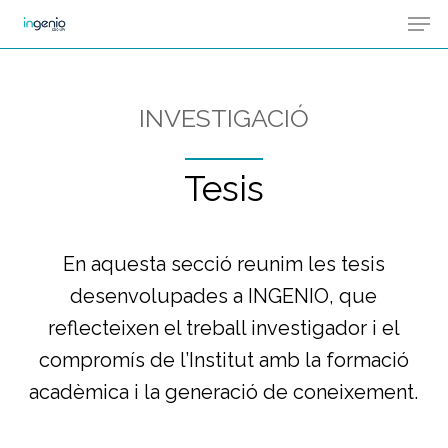
Men
Skip
Menu
to
main
content
INVESTIGACIÓ
Tesis
En aquesta secció reunim les tesis
desenvolupades a INGENIO, que
reflecteixen el treball investigador i el
compromís de l’Institut amb la formació
acadèmica i la generació de coneixement.