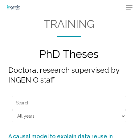
Men
Skip
Menu
to
TRAINING
main
content
PhD Theses
Doctoral research supervised by
INGENIO staff
A causal model to explain data reuse in