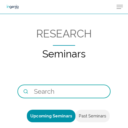
Men
Skip
Menu
to
main
RESEARCH
content
Seminars
Upcoming Seminars
Past Seminars