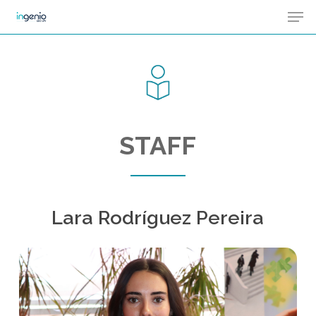
Men
Skip
Menu
to
main
content
STAFF
Lara Rodríguez Pereira